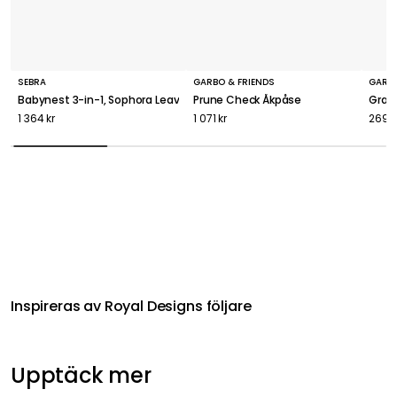
SEBRA
GARBO & FRIENDS
GARBO
Babynest 3-in-1, Sophora Leaves
Prune Check Åkpåse
Grape
1 364 kr
1 071 kr
269 k
Inspireras av Royal Designs följare
Upptäck mer