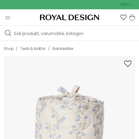
Outdoor Sale
/
/
Shop
Textil & Mattor
Barntextilier