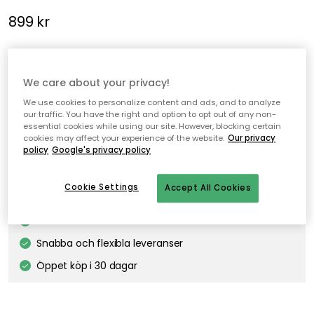
899 kr
Bell Flower spjälskydd från Garbo & Friends ger spjälsängen ett
mjukt, omfamnande uttryck och skapar en tryggare sovplats
We care about your privacy!
för den lilla.
We use cookies to personalize content and ads, and to analyze
our traffic. You have the right and option to opt out of any non-
essential cookies while using our site. However, blocking certain
Lägg i varukorgen
cookies may affect your experience of the website.
Our privacy
policy
Google's privacy policy
Fri frakt
I webblager – endast 1 st kvar
Cookie Settings
Accept All Cookies
Fri frakt över 499 kr*
Snabba och flexibla leveranser
Öppet köp i 30 dagar