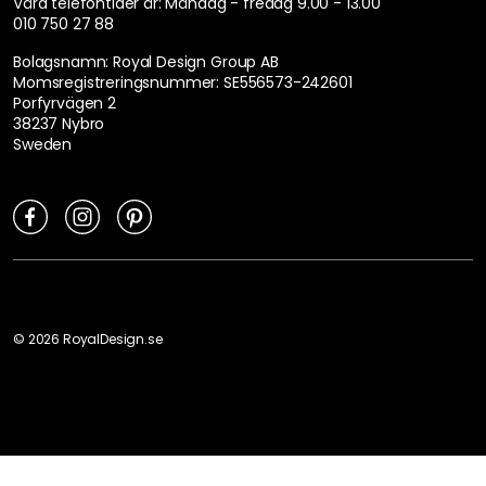
Våra telefontider är:
Måndag - fredag 9.00 - 13.00
010 750 27 88
Bolagsnamn: Royal Design Group AB
Momsregistreringsnummer: SE556573-242601
Porfyrvägen 2
38237 Nybro
Sweden
©
2026
RoyalDesign.se