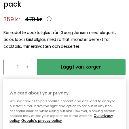
pack
359 kr
479 kr
Bernadotte cocktailglas från Georg Jensen med elegant,
tidlös look i kristallglas med räfflat mönster perfekt för
cocktails, mineralvatten och desserter.
Lägg i varukorgen
I webblager
We care about your privacy!
Genomtänkta tillval
We use cookies to personalize content and ads, and to analyze
our traffic. You have the right and option to opt out of any non-
GEORG JENSEN
essential cookies while using our site. However, blocking certain
Bernadotte Highballglas 45 cl 6-pack
cookies may affect your experience of the website.
Our privacy
policy
Google's privacy policy
560 kr