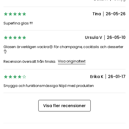
Betyg & Recensioner
4,9
16 Recensioner
Betygsöversikt
14
2
0
0
0
Datum
Betyg