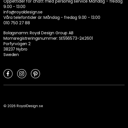
Cyber Monday
Julen
OM ROYAL DESIGN
Sveriges största utbud av inredning, möbler och design till ditt
hem. Royal Design erbjuder ett sortiment med över 40 000
produkter. Inredning på nätet när det är som bäst.
Vi finns i flera länder
.
*Fri frakt tillämpas vid ombudsleverans via PostNord.
Detta leveransalternativ är endast tillgängligt för fraktklass
(S-M).
Chatta med en kundtjänstmedarbetare under bemannade
öppettider eller med vår AI-assistent som är tillgänglig dygnet
runt. Chatten är tillgänglig via den gröna ikonen i det nedre
högra hörnet.
Öppettider för chatt med personlig service
Måndag - fredag
9.00 - 13.00