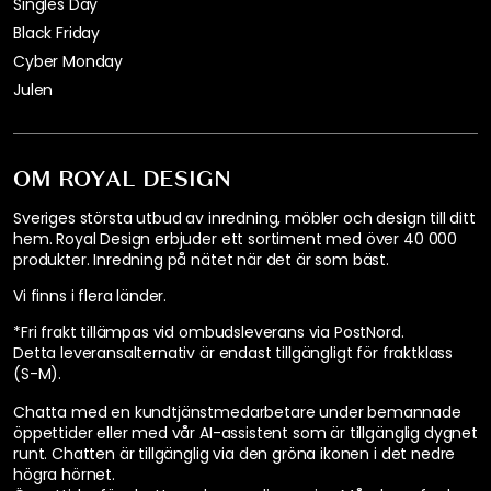
Företagsinformation
Serier
Pressmeddelanden
Integritetspolicy
Cookie Policy
För företagskunder
Designers
Tillgänglighetsredogörelse
HÖGTIDER & SÄSONG
Alla hjärtans dag
Påsken
Utomhus
Mumin
Presenttips
Midsommar
Singles Day
Black Friday