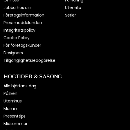
INFORMATION
SORTIMENT
Kundtjänst / FAQ
Möbler
Nyhetsbrev
Belysning
Presentkort
Servering
Köpvillkor
Inredning
Leveranser*
Textil & mattor
Returer & Reklamationer
Köket
Om oss
Förvaring
Jobba hos oss
Utemiljö