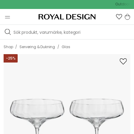
Outdoor Sale - 
/
/
Shop
Servering & Dukning
Glas
-
25
%