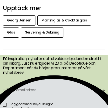
Tina
26-05-26
Superfina glas !!!!
Ursula V
26-05-10
Glasen är verkligen vackra😍 För champagne, cocktails och desserter
👌
Visa originaltext
Recension översatt från finska.
Erika K
26-01-17
Snygga och funktionsmässiga Nöjd med produkten
Visa fler recensioner
Upptäck mer