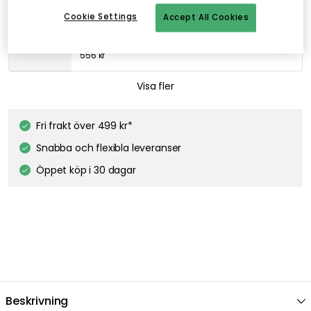
Cookie Settings
Accept All Cookies
GEORG JENSEN
Bernadotte Snapsglas 4 cl 6-pack
556 kr
GEORG JENSEN
Visa fler
Bernadotte Champagneglas 27 cl 6-pack
649 kr
Fri frakt över 499 kr*
Snabba och flexibla leveranser
Öppet köp i 30 dagar
Beskrivning