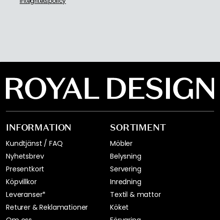
Georg Jensen
Martiniglas & Cocktailglas
Glas
Servering & Dukning
FÅ INSPIRATION &
ERBJUDANDEN FÖRST
Få inspiration, nyheter och utvalda erbjudanden direkt i
din inkorg. Just nu erbjuder vi 20 % på Decotique och
Department när du börjar prenumererar på vårt
nyhetsbrev.
Jag godkänner Royal Designs
integritetspolicy