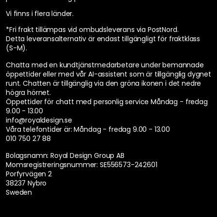
Vi finns i flera länder
.
*Fri frakt tillämpas vid ombudsleverans via PostNord.
Detta leveransalternativ är endast tillgängligt för fraktklass
(S-M).
Chatta med en kundtjänstmedarbetare under bemannade
öppettider eller med vår AI-assistent som är tillgänglig dygnet
runt. Chatten är tillgänglig via den gröna ikonen i det nedre
högra hörnet.
Öppettider för chatt med personlig service
Måndag - fredag
9.00 - 13.00
info@royaldesign.se
Våra telefontider är:
Måndag - fredag 9.00 - 13.00
010 750 27 88
Bolagsnamn: Royal Design Group AB
Momsregistreringsnummer: SE556573-242601
Porfyrvägen 2
38237 Nybro
Sweden