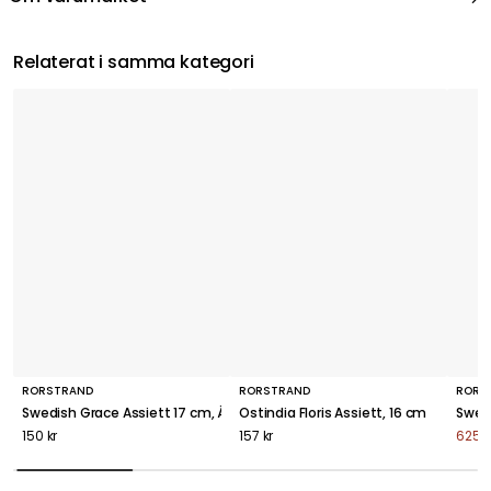
Relaterat i samma kategori
RÖRSTRAND
RÖRSTRAND
RÖRS
Swedish Grace Assiett 17 cm, Äng (Ljusgrön)
Ostindia Floris Assiett, 16 cm
Swedi
150 kr
157 kr
625 k