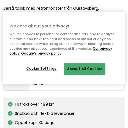
Berså tallrik med retromönster från Gustavsberg.
We care about your privacy!
Lägg i varukorgen
We use cookies to personalize content and ads, and to analyze
our traffic. You have the right and option to opt out of any non-
I webblager – endast 3 st kvar
essential cookies while using our site. However, blocking certain
cookies may affect your experience of the website.
Our privacy
policy
Google's privacy policy
Genomtänkta tillval
Cookie Settings
Accept All Cookies
GUSTAVSBERG
Berså Tallrik 22 cm
549 kr
Fri frakt över 499 kr*
Snabba och flexibla leveranser
Öppet köp i 30 dagar