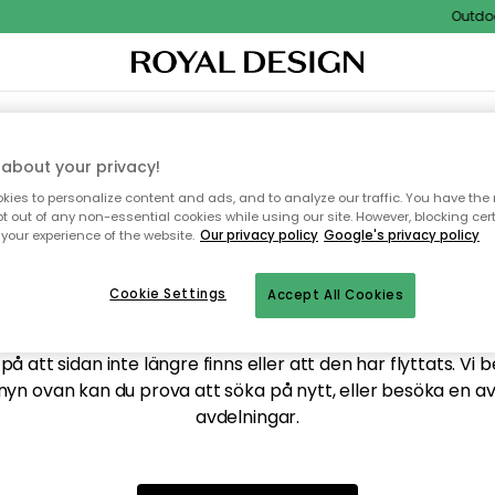
Outdoor 
XTIL & MATTOR
KÖKET
FÖRVARING
UTEMÖBLER
about your privacy!
ies to personalize content and ads, and to analyze our traffic. You have the 
pt out of any non-essential cookies while using our site. However, blocking cer
your experience of the website.
Our privacy policy
Google's privacy policy
ttar tyvärr inte sidan du
Cookie Settings
Accept All Cookies
å att sidan inte längre finns eller att den har flyttats. Vi 
nyn ovan kan du prova att söka på nytt, eller besöka en a
avdelningar.