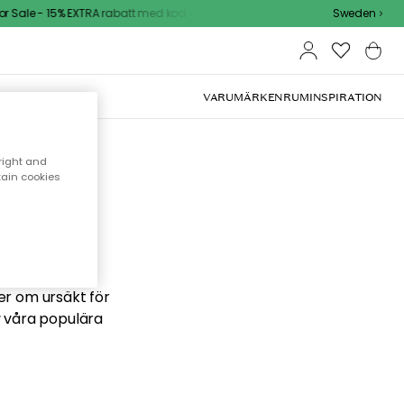
Sale - 15% EXTRA rabatt med kod
Sweden
VARUMÄRKEN
RUM
INSPIRATION
right and
tain cookies
 söker
ber om ursäkt för
v våra populära