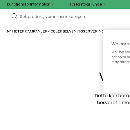
Kundtjänst & Information
För företagskunder
NYHETER
KAMPANJER
MÖBLER
BELYSNING
SERVERING
INREDNING
TE
We care 
We use cook
option to o
may affect 
Vi hi
Detta kan bero p
besväret. I me