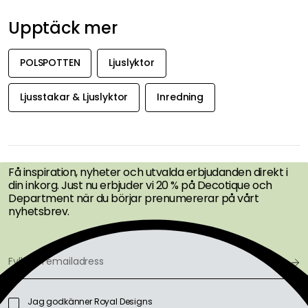
Upptäck mer
POLSPOTTEN
Ljuslyktor
Ljusstakar & Ljuslyktor
Inredning
FÅ INSPIRATION &
ERBJUDANDEN FÖRST
Få inspiration, nyheter och utvalda erbjudanden direkt i
din inkorg. Just nu erbjuder vi 20 % på Decotique och
Department när du börjar prenumererar på vårt
nyhetsbrev.
Jag godkänner Royal Designs