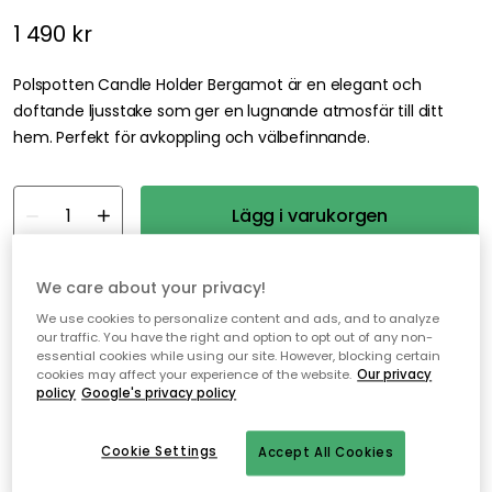
1 490 kr
Polspotten Candle Holder Bergamot är en elegant och
doftande ljusstake som ger en lugnande atmosfär till ditt
hem. Perfekt för avkoppling och välbefinnande.
Lägg i varukorgen
Fri frakt
I webblager
We care about your privacy!
We use cookies to personalize content and ads, and to analyze
our traffic. You have the right and option to opt out of any non-
Fri frakt över 499 kr*
essential cookies while using our site. However, blocking certain
cookies may affect your experience of the website.
Our privacy
Snabba och flexibla leveranser
policy
Google's privacy policy
Öppet köp i 30 dagar
Cookie Settings
Accept All Cookies