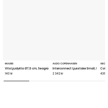
MUUBS
AUDO COPENHAGEN
GEOR
Vita Ljuslykta Ø7,5 cm, Seagrass
Interconnect Ljusstake Small, Rostfritt
Cobra
140 kr
2 342 kr
436 k