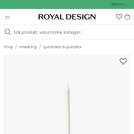
Outdoor Sale - 
/
/
Shop
Inredning
Ljusstakar & Ljuslyktor