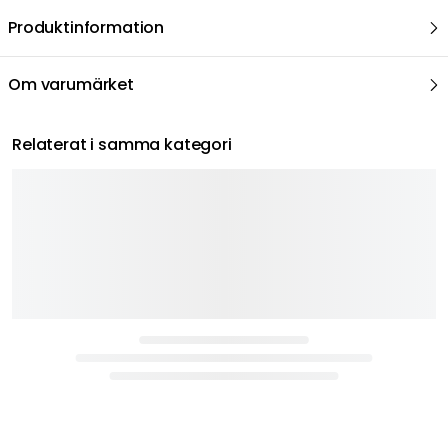
Produktinformation
Om varumärket
Relaterat i samma kategori
GEORG JENSEN
BIALETTI
BIALE