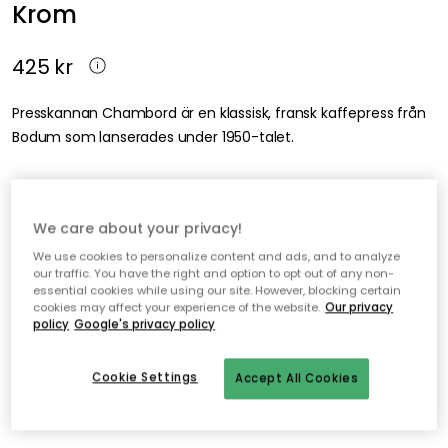
Krom
425 kr
Presskannan Chambord är en klassisk, fransk kaffepress från
Bodum som lanserades under 1950-talet.
Lägg i varukorgen
We care about your privacy!
We use cookies to personalize content and ads, and to analyze
I webblager – endast 5 st kvar
our traffic. You have the right and option to opt out of any non-
essential cookies while using our site. However, blocking certain
cookies may affect your experience of the website.
Our privacy
policy
Google's privacy policy
Fri frakt över 499 kr*
Snabba och flexibla leveranser
Cookie Settings
Accept All Cookies
Öppet köp i 30 dagar