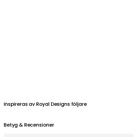
©
2026
RoyalDesign.se