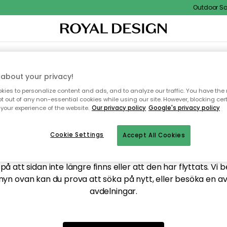
Outdoor Sale
XTIL & MATTOR
KÖKET
FÖRVARING
UTEMÖBLER
about your privacy!
ies to personalize content and ads, and to analyze our traffic. You have the 
pt out of any non-essential cookies while using our site. However, blocking cer
your experience of the website.
Our privacy policy
Google's privacy policy
ttar tyvärr inte sidan du
Cookie Settings
Accept All Cookies
å att sidan inte längre finns eller att den har flyttats. Vi 
nyn ovan kan du prova att söka på nytt, eller besöka en a
avdelningar.