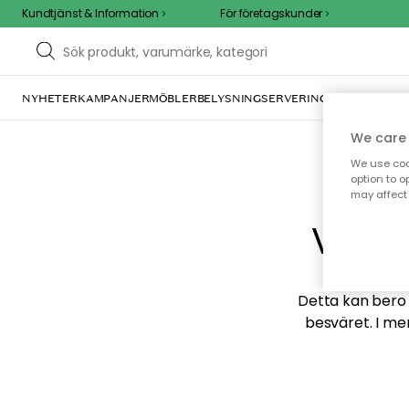
Kundtjänst & Information
För företagskunder
NYHETER
KAMPANJER
MÖBLER
BELYSNING
SERVERING
INREDNING
TE
We care 
We use cook
option to o
may affect 
Vi hi
Detta kan bero p
besväret. I me