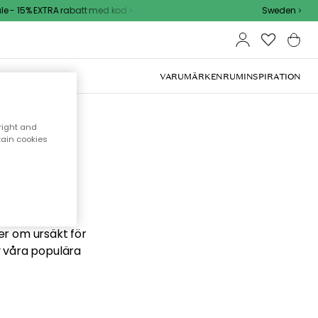
 - 15% EXTRA rabatt med kod
Sweden
VARUMÄRKEN
RUM
INSPIRATION
right and
tain cookies
 söker
ber om ursäkt för
v våra populära