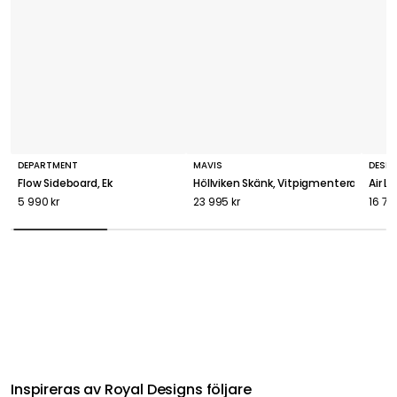
DEPARTMENT
MAVIS
DESI
Flow Sideboard, Ek
Höllviken Skänk, Vitpigmenterad Ek
Air L
5 990 kr
23 995 kr
16 79
Inspireras av Royal Designs följare