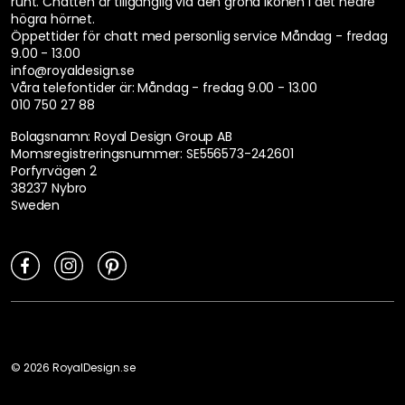
runt. Chatten är tillgänglig via den gröna ikonen i det nedre
högra hörnet.
Öppettider för chatt med personlig service
Måndag - fredag
9.00 - 13.00
info@royaldesign.se
Våra telefontider är:
Måndag - fredag 9.00 - 13.00
010 750 27 88
Bolagsnamn: Royal Design Group AB
Momsregistreringsnummer: SE556573-242601
Porfyrvägen 2
38237 Nybro
Sweden
©
2026
RoyalDesign.se