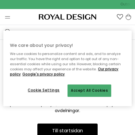
Outdoor 
We care about your privacy!
We use cookies to personalize content and ads, and to analyze
Vi hittar tyvärr inte sidan du
our traffic. You have the right and option to opt out of any non-
essential cookies while using our site. However, blocking certain
söker
cookies may affect your experience of the website.
Our privacy
policy
Google's privacy policy
Cookie Settings
Accept All Cookies
Detta kan bero på att sidan inte längre finns eller att den har
flyttats. Vi ber om ursäkt för besväret. I menyn ovan kan du
prova att söka på nytt, eller besöka en av våra populära
avdelningar.
Till startsidan