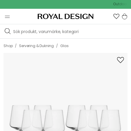
Outdoor Sale 
/
/
Shop
Servering & Dukning
Glas