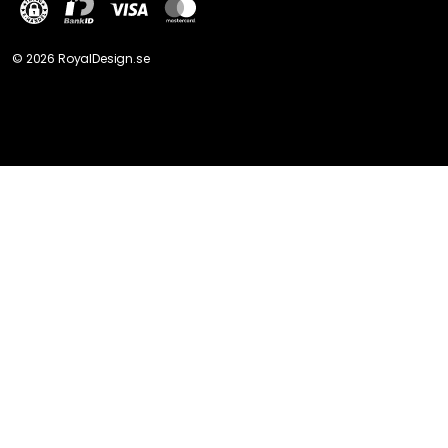
©
2026
RoyalDesign.se