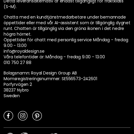
Detta leveransalternativ är endast tillgängligt för fraktklass
(S-M).
Chatta med en kundtjänstmedarbetare under bemannade
öppettider eller med vår AI-assistent som är tillgänglig dygnet
runt. Chatten är tillgänglig via den gröna ikonen i det nedre
högra hörnet.
Öppettider för chatt med personlig service
Måndag - fredag
9.00 - 13.00
info@royaldesign.se
Våra telefontider är:
Måndag - fredag 9.00 - 13.00
010 750 27 88
Bolagsnamn: Royal Design Group AB
Momsregistreringsnummer: SE556573-242601
Porfyrvägen 2
38237 Nybro
Sweden