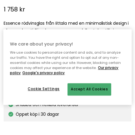
1 758 kr
Essence rödvinsglas från Iittala med en minimalistisk design i
glas med en tidlös elegans som omedelbart drar till sig
uppmärksamheten.
We care about your privacy!
We use cookies to personalize content and ads, and to analyze
our traffic. You have the right and option to opt out of any non-
Lägg i varukorgen
essential cookies while using our site. However, blocking certain
cookies may affect your experience of the website.
Our privacy
policy
Google's privacy policy
Fri frakt
I webblager
Cookie Settings
Accept All Cookies
Fri frakt över 499 kr*
Snabba och flexibla leveranser
Öppet köp i 30 dagar