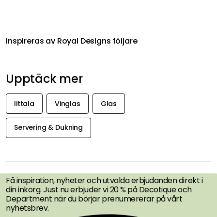
Inspireras av Royal Designs följare
Upptäck mer
Iittala
Vinglas
Glas
Servering & Dukning
FÅ INSPIRATION &
ERBJUDANDEN FÖRST
Få inspiration, nyheter och utvalda erbjudanden direkt i
din inkorg. Just nu erbjuder vi 20 % på Decotique och
Department när du börjar prenumererar på vårt
nyhetsbrev.