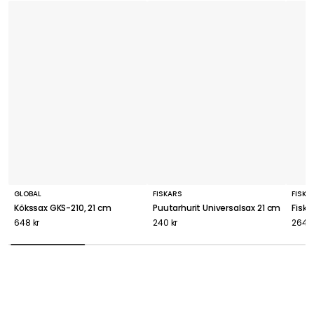
GLOBAL
FISKARS
FISKA
Kökssax GKS-210, 21 cm
Puutarhurit Universalsax 21 cm
Fiska
648 kr
240 kr
264 k