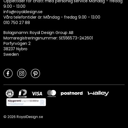
Öppettider för chatt med personlig service
Måndag - fredag
9.00 - 13.00
info@royaldesign.se
Våra telefontider är:
Måndag - fredag 9.00 - 13.00
010 750 27 88
Bolagsnamn: Royal Design Group AB
Momsregistreringsnummer: SE556573-242601
Porfyrvägen 2
38237 Nybro
Sweden
©
2026
RoyalDesign.se