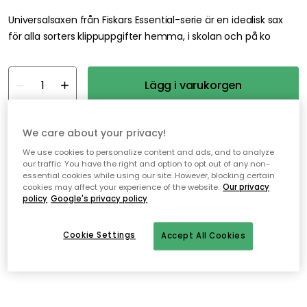
Universalsaxen från Fiskars Essential-serie är en idealisk sax
för alla sorters klippuppgifter hemma, i skolan och på ko
Lägg i varukorgen
I webblager
We care about your privacy!
We use cookies to personalize content and ads, and to analyze
our traffic. You have the right and option to opt out of any non-
Fri frakt över 499 kr*
essential cookies while using our site. However, blocking certain
Snabba och flexibla leveranser
cookies may affect your experience of the website.
Our privacy
policy
Google's privacy policy
Öppet köp i 30 dagar
Cookie Settings
Accept All Cookies