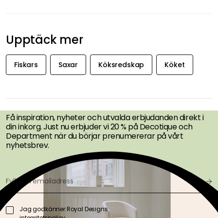
Upptäck mer
Fiskars
Saxar
Köksredskap
Köket
FÅ INSPIRATION &
ERBJUDANDEN FÖRST
Få inspiration, nyheter och utvalda erbjudanden direkt i
din inkorg. Just nu erbjuder vi 20 % på Decotique och
Department när du börjar prenumererar på vårt
nyhetsbrev.
Jag godkänner Royal Designs
integritetspolicy