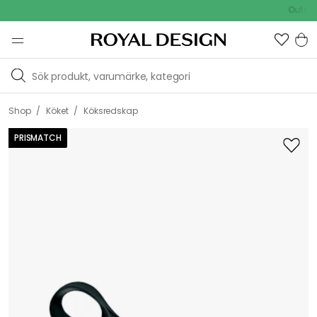
Outdoor S
/
/
Shop
Köket
Köksredskap
PRISMATCH