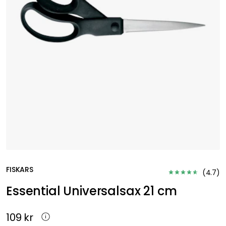
FISKARS
(
4.7
)
Essential Universalsax 21 cm
109 kr