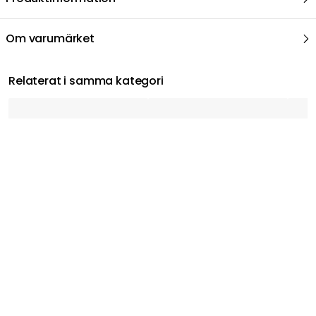
Om varumärket
Relaterat i samma kategori
RÖRSTRAND
RÖRSTRAND
MOOM
Swedish Grace Mugg 30 cl 4-pack, Äng
Ostindia Floris Mugg 30 cl 2-pack, Blå
Mumin