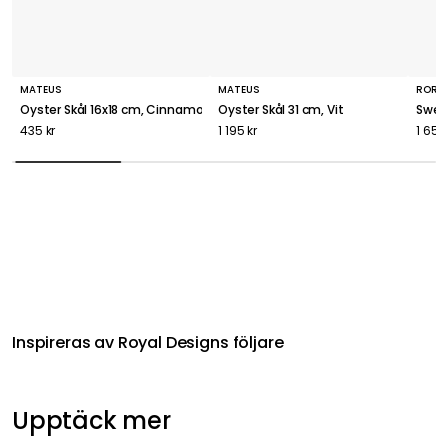
MATEUS
MATEUS
RÖRS
Oyster Skål 16x18 cm, Cinnamon
Oyster Skål 31 cm, Vit
Swedi
435 kr
1 195 kr
1 650
Inspireras av Royal Designs följare
Upptäck mer