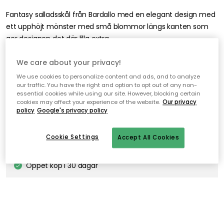
Fantasy salladsskål från Bardallo med en elegant design med
ett upphöjt mönster med små blommor längs kanten som
ger designen det där lilla extra.
We care about your privacy!
Lägg i varukorgen
We use cookies to personalize content and ads, and to analyze
our traffic. You have the right and option to opt out of any non-
essential cookies while using our site. However, blocking certain
I webblager – endast 3 st kvar
cookies may affect your experience of the website.
Our privacy
policy
Google's privacy policy
Fri frakt över 499 kr*
Cookie Settings
Accept All Cookies
Snabba och flexibla leveranser
Öppet köp i 30 dagar