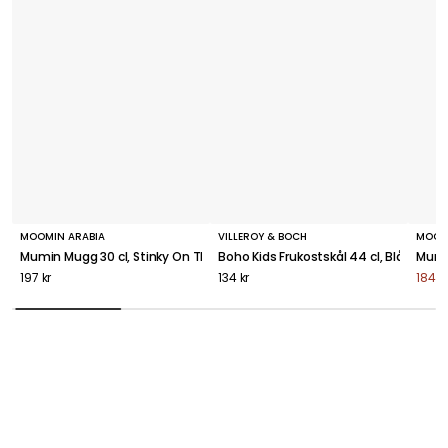
MOOMIN ARABIA
VILLEROY & BOCH
MOOM
Mumin Mugg 30 cl, Stinky On The Go
Boho Kids Frukostskål 44 cl, Blå
Mumin
197 kr
134 kr
184 k