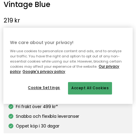
Vintage Blue
219 kr
Fanto The Elephant silikontallrik från sebra med en gullig
design med ett praktiskt material och kanter för enkel
We care about your privacy!
användning.
We use cookies to personalize content and ads, and to analyze
our traffic. You have the right and option to opt out of any non-
essential cookies while using our site. However, blocking certain
cookies may affect your experience of the website.
Our privacy
Lägg i varukorgen
policy
Google's privacy policy
I webblager
Cookie Settings
Accept All Cookies
Fri frakt över 499 kr*
Snabba och flexibla leveranser
Öppet köp i 30 dagar