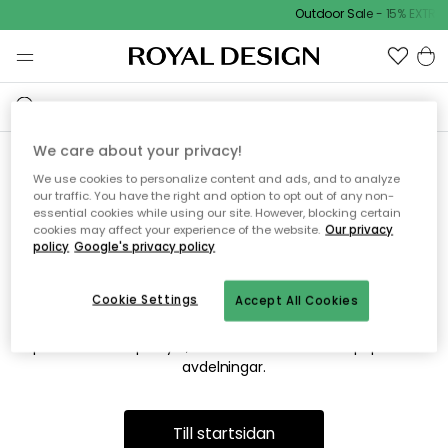
Outdoor Sale - 15% EXTRA 
We care about your privacy!
We use cookies to personalize content and ads, and to analyze
Vi hittar tyvärr inte sidan du
our traffic. You have the right and option to opt out of any non-
essential cookies while using our site. However, blocking certain
söker
cookies may affect your experience of the website.
Our privacy
policy
Google's privacy policy
Cookie Settings
Accept All Cookies
Detta kan bero på att sidan inte längre finns eller att den har
flyttats. Vi ber om ursäkt för besväret. I menyn ovan kan du
prova att söka på nytt, eller besöka en av våra populära
avdelningar.
Till startsidan