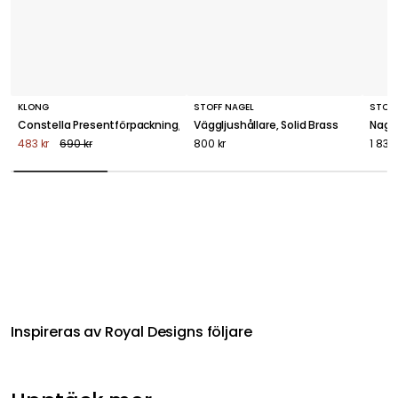
KLONG
STOFF NAGEL
STOFF
Constella Presentförpackning, Mässing
Väggljushållare, Solid Brass
Nagel
483 kr
690 kr
800 kr
1 832 
Inspireras av Royal Designs följare