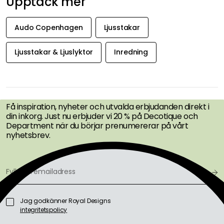
Upptäck mer
Audo Copenhagen
Ljusstakar
Ljusstakar & Ljuslyktor
Inredning
FÅ INSPIRATION &
ERBJUDANDEN FÖRST
Få inspiration, nyheter och utvalda erbjudanden direkt i
din inkorg. Just nu erbjuder vi 20 % på Decotique och
Department när du börjar prenumererar på vårt
nyhetsbrev.
Jag godkänner Royal Designs
integritetspolicy