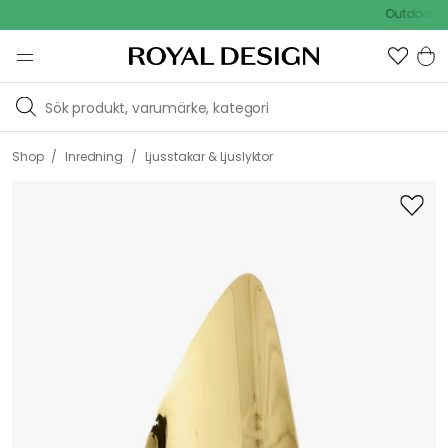
Outdoor Sale 
/
/
Shop
Inredning
Ljusstakar & Ljuslyktor