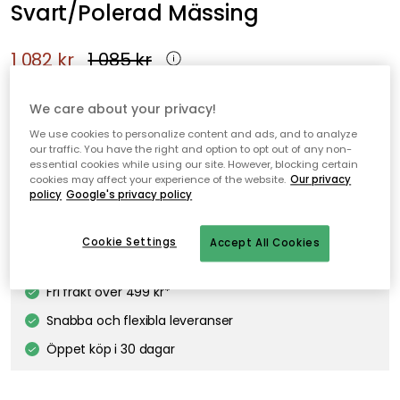
Svart/Polerad Mässing
1 082 kr
1 085 kr
Flambeau väggljushållare från Audo Copenhagen med ett
We care about your privacy!
lekfullt, spännande uttryck.
We use cookies to personalize content and ads, and to analyze
our traffic. You have the right and option to opt out of any non-
essential cookies while using our site. However, blocking certain
cookies may affect your experience of the website.
Our privacy
Lägg i varukorgen
policy
Google's privacy policy
Fri frakt
I webblager
Cookie Settings
Accept All Cookies
Fri frakt över 499 kr*
Snabba och flexibla leveranser
Öppet köp i 30 dagar