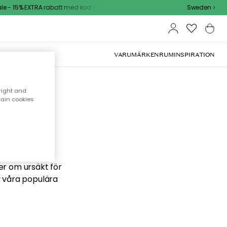
 - 15% EXTRA rabatt med kod
Sweden
VARUMÄRKEN
RUM
INSPIRATION
right and
tain cookies
 söker
ber om ursäkt för
v våra populära