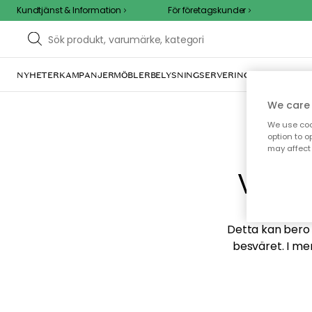
Kundtjänst & Information
För företagskunder
NYHETER
KAMPANJER
MÖBLER
BELYSNING
SERVERING
INREDNING
TE
We care 
We use cook
option to o
may affect 
Vi hi
Detta kan bero p
besväret. I me