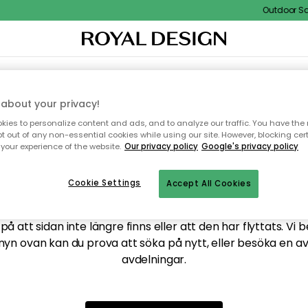
Outdoor Sale
XTIL & MATTOR
KÖKET
FÖRVARING
UTEMÖBLER
about your privacy!
ies to personalize content and ads, and to analyze our traffic. You have the 
pt out of any non-essential cookies while using our site. However, blocking cer
your experience of the website.
Our privacy policy
Google's privacy policy
ttar tyvärr inte sidan du
Cookie Settings
Accept All Cookies
å att sidan inte längre finns eller att den har flyttats. Vi 
nyn ovan kan du prova att söka på nytt, eller besöka en a
avdelningar.