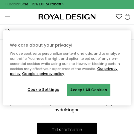
Outdoor Sale - 15% EXTRA rabatt
We care about your privacy!
We use cookies to personalize content and ads, and to analyze
Vi hittar tyvärr inte sidan du
our traffic. You have the right and option to opt out of any non-
essential cookies while using our site. However, blocking certain
söker
cookies may affect your experience of the website.
Our privacy
policy
Google's privacy policy
Cookie Settings
Accept All Cookies
Detta kan bero på att sidan inte längre finns eller att den har
flyttats. Vi ber om ursäkt för besväret. I menyn ovan kan du
prova att söka på nytt, eller besöka en av våra populära
avdelningar.
Till startsidan