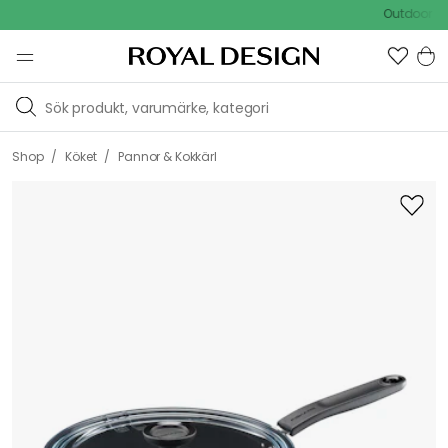
Outdoor Sale 
/
/
Shop
Köket
Pannor & Kokkärl