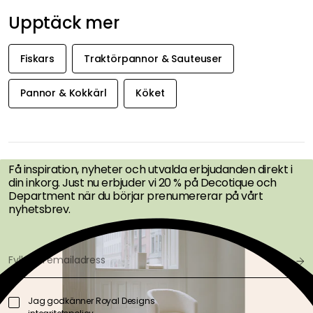
Upptäck mer
Fiskars
Traktörpannor & Sauteuser
Pannor & Kokkärl
Köket
FÅ INSPIRATION &
ERBJUDANDEN FÖRST
Få inspiration, nyheter och utvalda erbjudanden direkt i
din inkorg. Just nu erbjuder vi 20 % på Decotique och
Department när du börjar prenumererar på vårt
nyhetsbrev.
Jag godkänner Royal Designs