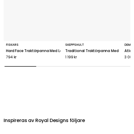
FISKARS
SKEPPSHULT
DEMEY
Hard Face Traktörpanna Med Lock 28 cm
Traditional Traktörpanna Med Glasloc
Atlan
794 kr
1 199 kr
3 088
Inspireras av Royal Designs följare