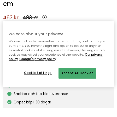
cm
463 kr
483 kr
Functional Form traktörpanna från Fiskars med en non-stick,
We care about your privacy!
praktisk, behändig design.
We use cookies to personalize content and ads, and to analyze
our traffic. You have the right and option to opt out of any non-
essential cookies while using our site. However, blocking certain
Lägg i varukorgen
cookies may affect your experience of the website.
Our privacy
policy
Google's privacy policy
I webblager
Cookie Settings
Accept All Cookies
Fri frakt över 499 kr*
Snabba och flexibla leveranser
Öppet köp i 30 dagar