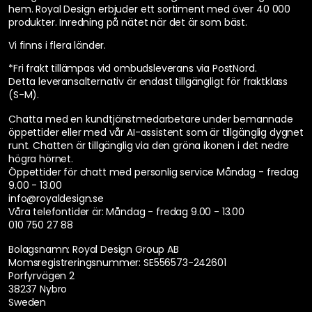
hem. Royal Design erbjuder ett sortiment med över 40 000
produkter. Inredning på nätet när det är som bäst.
Vi finns i flera länder
.
*Fri frakt tillämpas vid ombudsleverans via PostNord.
Detta leveransalternativ är endast tillgängligt för fraktklass
(S-M).
Chatta med en kundtjänstmedarbetare under bemannade
öppettider eller med vår AI-assistent som är tillgänglig dygnet
runt. Chatten är tillgänglig via den gröna ikonen i det nedre
högra hörnet.
Öppettider för chatt med personlig service
Måndag - fredag
9.00 - 13.00
info@royaldesign.se
Våra telefontider är:
Måndag - fredag 9.00 - 13.00
010 750 27 88
Bolagsnamn: Royal Design Group AB
Momsregistreringsnummer: SE556573-242601
Porfyrvägen 2
38237 Nybro
Sweden