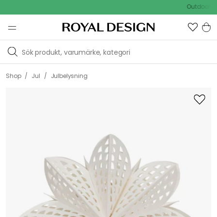
Outdoor Sale 
/
/
Shop
Jul
Julbelysning