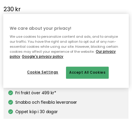
230 kr
Gint julstjärna från House Doctor med en elegant design i
We care about your privacy!
papper perfekt för att skapa en mysig stämning i vilket rum
som helst.
We use cookies to personalize content and ads, and to analyze
our traffic. You have the right and option to opt out of any non-
essential cookies while using our site. However, blocking certain
cookies may affect your experience of the website.
Our privacy
policy
Google's privacy policy
Lägg i varukorgen
Cookie Settings
Accept All Cookies
I webblager
Fri frakt över 499 kr*
Snabba och flexibla leveranser
Öppet köp i 30 dagar