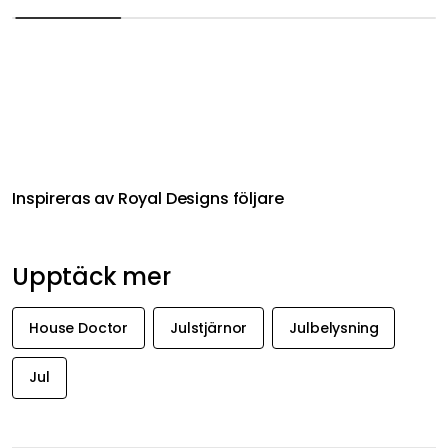
Inspireras av Royal Designs följare
Upptäck mer
House Doctor
Julstjärnor
Julbelysning
Jul
FÅ INSPIRATION &
ERBJUDANDEN FÖRST