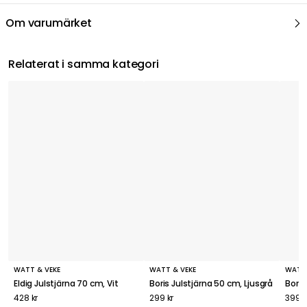
Om varumärket
Relaterat i samma kategori
WATT & VEKE
WATT & VEKE
WATT 
Eldig Julstjärna 70 cm, Vit
Boris Julstjärna 50 cm, Ljusgrå
Boris
428 kr
299 kr
399 k