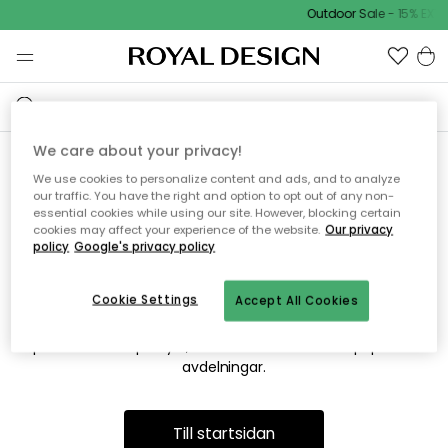
Outdoor Sale - 15% EXTR
We care about your privacy!
We use cookies to personalize content and ads, and to analyze
Vi hittar tyvärr inte sidan du
our traffic. You have the right and option to opt out of any non-
essential cookies while using our site. However, blocking certain
söker
cookies may affect your experience of the website.
Our privacy
policy
Google's privacy policy
Cookie Settings
Accept All Cookies
Detta kan bero på att sidan inte längre finns eller att den har
flyttats. Vi ber om ursäkt för besväret. I menyn ovan kan du
prova att söka på nytt, eller besöka en av våra populära
avdelningar.
Till startsidan