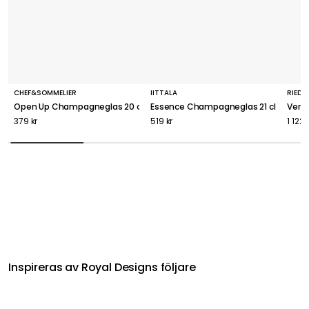
CHEF&SOMMELIER
IITTALA
RIEDEL
Open Up Champagneglas 20 cl, 6-pack
Essence Champagneglas 21 cl, 4-Pac
Veri
379 kr
519 kr
1 122 
Inspireras av Royal Designs följare