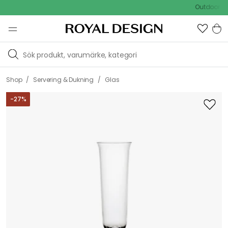
Outdoor Sale 
/
/
Shop
Servering & Dukning
Glas
-
27
%