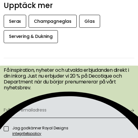
Upptäck mer
Serax
Champagneglas
Glas
Servering & Dukning
FÅ INSPIRATION &
ERBJUDANDEN FÖRST
Få inspiration, nyheter och utvalda erbjudanden direkt i
din inkorg. Just nu erbjuder vi 20 % på Decotique och
Department när du börjar prenumererar på vårt
nyhetsbrev.
Jag godkänner Royal Designs
integritetspolicy