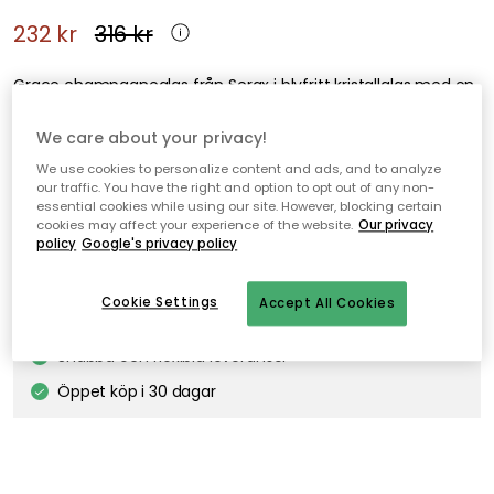
232 kr
316 kr
Grace champagneglas från Serax i blyfritt kristallglas med en
elegant, munblåst formgivning.
We care about your privacy!
We use cookies to personalize content and ads, and to analyze
Lägg i varukorgen
our traffic. You have the right and option to opt out of any non-
essential cookies while using our site. However, blocking certain
cookies may affect your experience of the website.
Our privacy
policy
Google's privacy policy
I webblager
Cookie Settings
Accept All Cookies
Fri frakt över 499 kr*
Snabba och flexibla leveranser
Öppet köp i 30 dagar