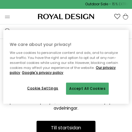
Outdoor Sale - 15% EXTRA r
We care about your privacy!
We use cookies to personalize content and ads, and to analyze
Vi hittar tyvärr inte sidan du
our traffic. You have the right and option to opt out of any non-
essential cookies while using our site. However, blocking certain
söker
cookies may affect your experience of the website.
Our privacy
policy
Google's privacy policy
Cookie Settings
Accept All Cookies
Detta kan bero på att sidan inte längre finns eller att den har
flyttats. Vi ber om ursäkt för besväret. I menyn ovan kan du
prova att söka på nytt, eller besöka en av våra populära
avdelningar.
Till startsidan