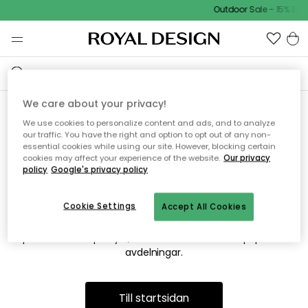
Outdoor Sale - 15% EXT
We care about your privacy!
We use cookies to personalize content and ads, and to analyze
Vi hittar tyvärr inte sidan du
our traffic. You have the right and option to opt out of any non-
essential cookies while using our site. However, blocking certain
söker
cookies may affect your experience of the website.
Our privacy
policy
Google's privacy policy
Cookie Settings
Accept All Cookies
Detta kan bero på att sidan inte längre finns eller att den har
flyttats. Vi ber om ursäkt för besväret. I menyn ovan kan du
prova att söka på nytt, eller besöka en av våra populära
avdelningar.
Till startsidan