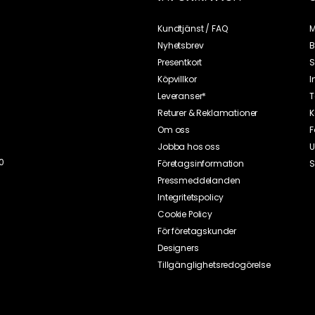
Kundtjänst / FAQ
M
Nyhetsbrev
B
Presentkort
S
Köpvillkor
I
Leveranser*
T
Returer & Reklamationer
K
Om oss
F
Jobba hos oss
U
0
Företagsinformation
S
Pressmeddelanden
Integritetspolicy
Cookie Policy
För företagskunder
Designers
Tillgänglighetsredogörelse