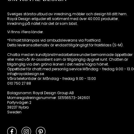
Sveriges största utbud av inredning, möbler och design till ditt hem.
Royal Design erbjuder ett sortiment med över 40 000 produkter.
Inredning på nätet när det är som bäst.
Vi finns i flera länder
.
*Fri frakt tillämpas vid ombudsleverans via PostNord.
Detta leveransalternativ är endast tillgängligt för fraktklass (S-M).
Chatta med en kundtjänstmedarbetare under bemannade öppettider
eller med vår AI-assistent som är tillgänglig dygnet runt. Chatten är
tillgänglig via den gröna ikonen i det nedre högra hörnet.
Öppettider för chatt med personlig service
Måndag - fredag 9.00 - 13.0
info@royaldesign.se
Våra telefontider är:
Måndag - fredag 9.00 - 13.00
010 750 27 88
Bolagsnamn: Royal Design Group AB
Momsregistreringsnummer: SE556573-242601
Porfyrvägen 2
38237 Nybro
Sweden