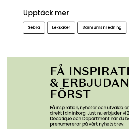
Upptäck mer
Sebra
Leksaker
Barnrumsinredning
FÅ INSPIRAT
& ERBJUDA
FÖRST
Få inspiration, nyheter och utvalda 
direkt i din inkorg. Just nu erbjuder vi
Decotique och Department när du bö
prenumererar på vårt nyhetsbrev.