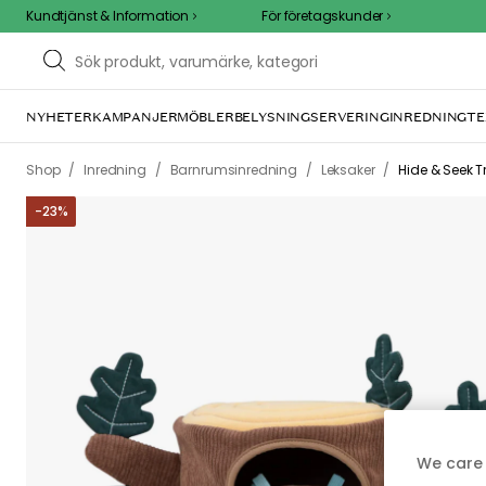
Kundtjänst & Information
För företagskunder
NYHETER
KAMPANJER
MÖBLER
BELYSNING
SERVERING
INREDNING
TE
/
/
/
/
Shop
Inredning
Barnrumsinredning
Leksaker
Hide & Seek Tr
-
23
%
We care 