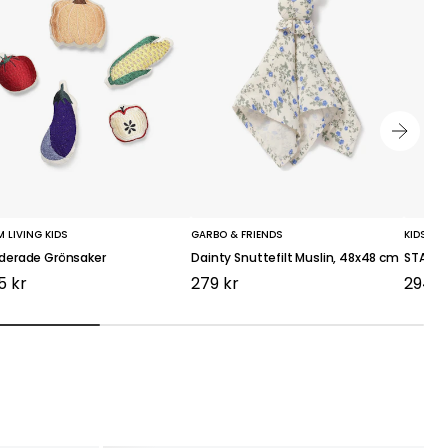
M LIVING KIDS
GARBO & FRIENDS
KIDS C
derade Grönsaker
Dainty Snuttefilt Muslin, 48x48 cm
STAR Le
5 kr
279 kr
294 k