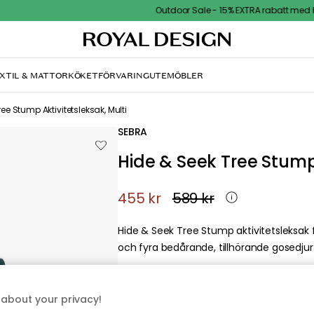
Outdoor Sale - 15% EXTRA rabatt med kod
XTIL & MATTOR
KÖKET
FÖRVARING
UTEMÖBLER
ee Stump Aktivitetsleksak, Multi
SEBRA
Hide & Seek Tree Stump 
455 kr
589 kr
Hide & Seek Tree Stump aktivitetsleksak 
och fyra bedårande, tillhörande gosedjur 
about your privacy!