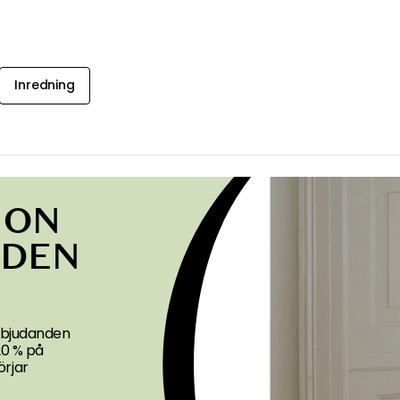
Inredning
ION
NDEN
erbjudanden
 20 % på
rjar