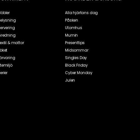
öbler
Alla hjärtans dag
elysning
Påsken
ervering
Utomhus
nredning
Mumin
extil & mattor
Presenttips
öket
Midsommar
örvaring
Singles Day
temiljö
Black Friday
erier
Cyber Monday
Julen