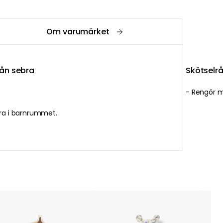
Om varumärket
rån sebra
Skötselrå
- Rengör m
bra i barnrummet.