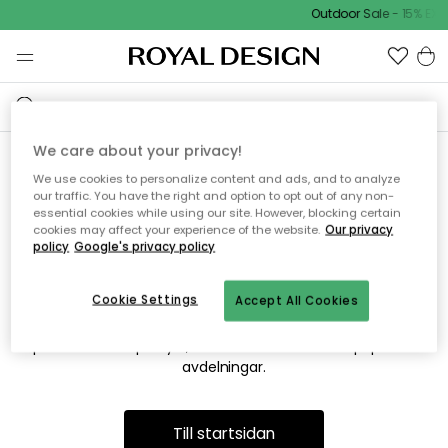
Outdoor Sale - 15% EXT
We care about your privacy!
We use cookies to personalize content and ads, and to analyze
Vi hittar tyvärr inte sidan du
our traffic. You have the right and option to opt out of any non-
essential cookies while using our site. However, blocking certain
söker
cookies may affect your experience of the website.
Our privacy
policy
Google's privacy policy
Cookie Settings
Accept All Cookies
Detta kan bero på att sidan inte längre finns eller att den har
flyttats. Vi ber om ursäkt för besväret. I menyn ovan kan du
prova att söka på nytt, eller besöka en av våra populära
avdelningar.
Till startsidan