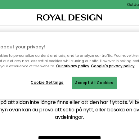
Outdoor
XTIL & MATTOR
KÖKET
FÖRVARING
UTEMÖBLER
about your privacy!
ies to personalize content and ads, and to analyze our traffic. You have the 
pt out of any non-essential cookies while using our site. However, blocking cer
your experience of the website.
Our privacy policy
Google's privacy policy
ttar tyvärr inte sidan du
Cookie Settings
Accept All Cookies
å att sidan inte längre finns eller att den har flyttats. Vi 
nyn ovan kan du prova att söka på nytt, eller besöka en a
avdelningar.