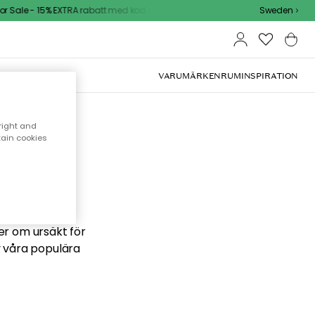
 Sale - 15% EXTRA rabatt med kod
Sweden
VARUMÄRKEN
RUM
INSPIRATION
right and
tain cookies
 söker
ber om ursäkt för
v våra populära