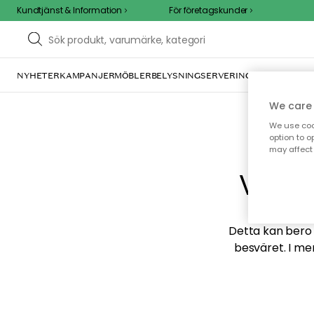
Kundtjänst & Information
För företagskunder
NYHETER
KAMPANJER
MÖBLER
BELYSNING
SERVERING
INREDNING
TE
We care 
We use cook
option to o
may affect 
Vi hi
Detta kan bero p
besväret. I me