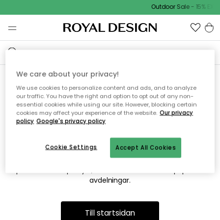
Outdoor Sale - 15% EXTR
We care about your privacy!
We use cookies to personalize content and ads, and to analyze
Vi hittar tyvärr inte sidan du
our traffic. You have the right and option to opt out of any non-
essential cookies while using our site. However, blocking certain
söker
cookies may affect your experience of the website.
Our privacy
policy
Google's privacy policy
Cookie Settings
Accept All Cookies
Detta kan bero på att sidan inte längre finns eller att den har
flyttats. Vi ber om ursäkt för besväret. I menyn ovan kan du
prova att söka på nytt, eller besöka en av våra populära
avdelningar.
Till startsidan