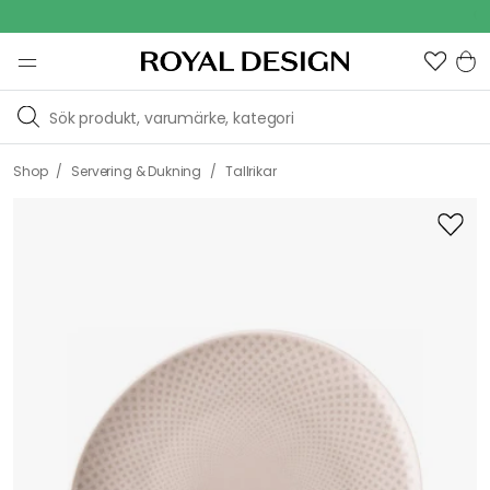
Outdoor 
/
/
Shop
Servering & Dukning
Tallrikar