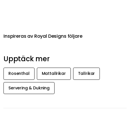
Upptäck mer
Rosenthal
Mattallrikar
Tallrikar
Servering & Dukning
FÅ INSPIRATION &
ERBJUDANDEN FÖRST
Få inspiration, nyheter och utvalda erbjudanden direkt i
din inkorg. Just nu erbjuder vi 20 % på Decotique och