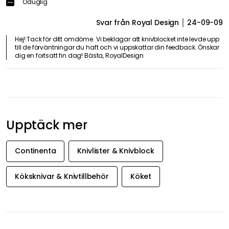
Rose-Marie A
25-08-22
För få hål för knivar!
Svar från Royal Design
25-08-25
Hej! Tack för ditt omdöme. Vi beklagar att knivblocket inte levde upp
till de förväntningar du haft och vi uppskattar din feedback. Önskar
dig en fortsatt fin dag! Bästa, RoyalDesign
Robert J
24-09-07
Blev besviken eftersom endast en kockkniv får plats av fem möjliga.
Tydligt ser man två mindre fack för skalkniv exempelvis och det är helt
rimligt. Dock missbedömde jag de två mittersta facken, men det
utesluter inte heller produktens funktionsduglighet - Därför man tycker
att bakom designen bör det vara en självklarhet att i ett kök används
minst två kockknivar, samt brödkniv eventuellt. Alltså, bör tre fack vara
anpassade för större blad, och som produktinformationen uttrycker sig
vara "fem fack perfekta för förvaring", är väl ändå att försköna.
Elegant
Oduglig