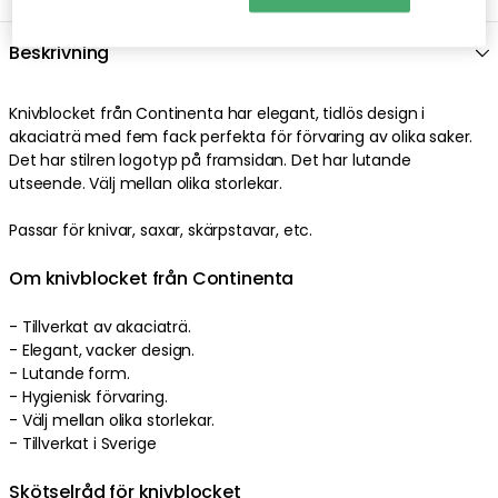
Beskrivning
Knivblocket
från
Continenta
har
elegant
,
tidlös
design
i
akaciaträ
med fem
fack
perfekta
för förvaring av olika saker
.
Det har
stilren
logotyp
på framsidan
. Det har
lutande
utseende
.
Välj mellan olika storlekar
.
Passar för
knivar
,
saxar
,
skärpstavar
,
etc
.
Om knivblocket från Continenta
- Tillverkat av
akaciaträ
.
-
Elegant
,
vacker
design
.
-
Lutande
form
.
-
Hygienisk
förvaring
.
-
Välj mellan olika storlekar
.
- Tillverkat
i Sverige
Skötselråd för knivblocket