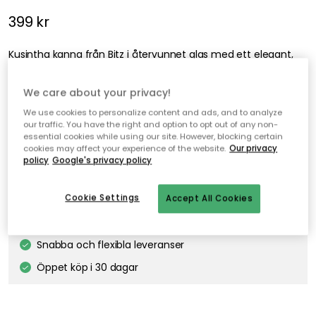
399 kr
Kusintha kanna från Bitz i återvunnet glas med ett elegant,
räfflat mönster som omedelbart drar till sig
uppmärksamheten.
We care about your privacy!
We use cookies to personalize content and ads, and to analyze
our traffic. You have the right and option to opt out of any non-
Lägg i varukorgen
essential cookies while using our site. However, blocking certain
cookies may affect your experience of the website.
Our privacy
policy
Google's privacy policy
I webblager
Cookie Settings
Accept All Cookies
Fri frakt över 499 kr*
Snabba och flexibla leveranser
Öppet köp i 30 dagar