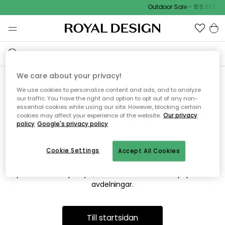
Outdoor Sale - 15% EXTRA 
We care about your privacy!
We use cookies to personalize content and ads, and to analyze
Vi hittar tyvärr inte sidan du
our traffic. You have the right and option to opt out of any non-
essential cookies while using our site. However, blocking certain
söker
cookies may affect your experience of the website.
Our privacy
policy
Google's privacy policy
Cookie Settings
Accept All Cookies
Detta kan bero på att sidan inte längre finns eller att den har
flyttats. Vi ber om ursäkt för besväret. I menyn ovan kan du
prova att söka på nytt, eller besöka en av våra populära
avdelningar.
Till startsidan