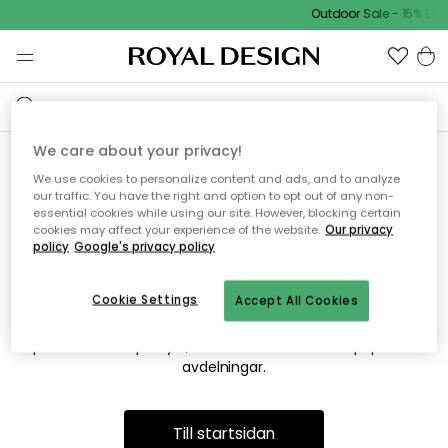
Outdoor Sale - 15% EXT
We care about your privacy!
We use cookies to personalize content and ads, and to analyze
Vi hittar tyvärr inte sidan du
our traffic. You have the right and option to opt out of any non-
essential cookies while using our site. However, blocking certain
söker
cookies may affect your experience of the website.
Our privacy
policy
Google's privacy policy
Cookie Settings
Accept All Cookies
Detta kan bero på att sidan inte längre finns eller att den har
flyttats. Vi ber om ursäkt för besväret. I menyn ovan kan du
prova att söka på nytt, eller besöka en av våra populära
avdelningar.
Till startsidan