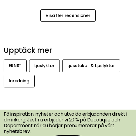
Visa fler recensioner
Upptäck mer
ERNST
Ljuslyktor
Ljusstakar & Ljuslyktor
Inredning
FÅ INSPIRATION &
ERBJUDANDEN FÖRST
Få inspiration, nyheter och utvalda erbjudanden direkt i
din inkorg. Just nu erbjuder vi 20 % på Decotique och
Department när du börjar prenumererar på vårt
nyhetsbrev.