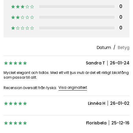
0
0
0
Datum
Betyg
Sandra T
26-01-24
Mycket elegant och tidlös. Med ett vitt ljus inuti är det ett riktigt blickfång
som passar till allt.
Visa originaltext
Recension översatt från tyska.
Linnéa H
26-01-02
Florisbela
25-12-16