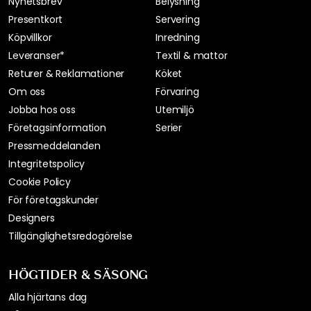
Nyhetsbrev
Belysning
Presentkort
Servering
Köpvillkor
Inredning
Leveranser*
Textil & mattor
Returer & Reklamationer
Köket
Om oss
Förvaring
Jobba hos oss
Utemiljö
Företagsinformation
Serier
Pressmeddelanden
Integritetspolicy
Cookie Policy
För företagskunder
Designers
Tillgänglighetsredogörelse
HÖGTIDER & SÄSONG
Alla hjärtans dag