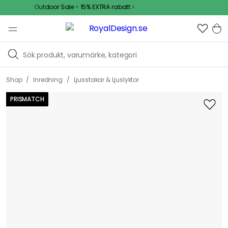
Outdoor Sale - 15% EXTRA rabatt
/
/
Shop
Inredning
Ljusstakar & Ljuslyktor
PRISMATCH