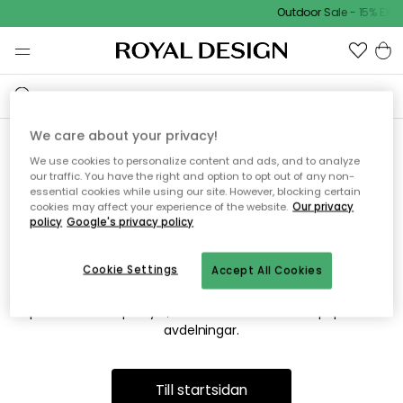
Outdoor Sale - 15% EXTR
We care about your privacy!
We use cookies to personalize content and ads, and to analyze
Vi hittar tyvärr inte sidan du
our traffic. You have the right and option to opt out of any non-
essential cookies while using our site. However, blocking certain
söker
cookies may affect your experience of the website.
Our privacy
policy
Google's privacy policy
Cookie Settings
Accept All Cookies
Detta kan bero på att sidan inte längre finns eller att den har
flyttats. Vi ber om ursäkt för besväret. I menyn ovan kan du
prova att söka på nytt, eller besöka en av våra populära
avdelningar.
Till startsidan