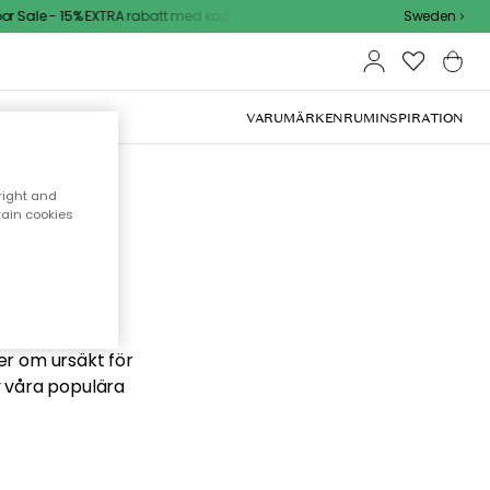
 Sale - 15% EXTRA rabatt med kod
Sweden
VARUMÄRKEN
RUM
INSPIRATION
right and
tain cookies
 söker
ber om ursäkt för
v våra populära