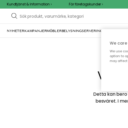
Kundtjänst & Information
För företagskunder
NYHETER
KAMPANJER
MÖBLER
BELYSNING
SERVERING
INREDNING
TE
We care 
We use cook
option to o
may affect 
Vi hi
Detta kan bero p
besväret. I me