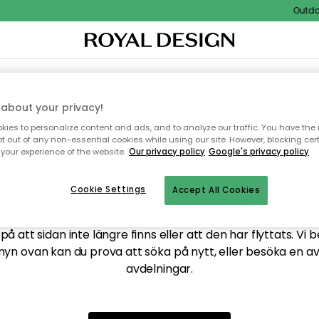
Outdoor
XTIL & MATTOR
KÖKET
FÖRVARING
UTEMÖBLER
about your privacy!
ies to personalize content and ads, and to analyze our traffic. You have the 
pt out of any non-essential cookies while using our site. However, blocking cer
your experience of the website.
Our privacy policy
Google's privacy policy
ttar tyvärr inte sidan du
Cookie Settings
Accept All Cookies
å att sidan inte längre finns eller att den har flyttats. Vi 
nyn ovan kan du prova att söka på nytt, eller besöka en a
avdelningar.