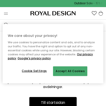
Outdoor Sale - 15% EXT
We care about your privacy!
We use cookies to personalize content and ads, and to analyze
Vi hittar tyvärr inte sidan du
our traffic. You have the right and option to opt out of any non-
essential cookies while using our site. However, blocking certain
söker
cookies may affect your experience of the website.
Our privacy
policy
Google's privacy policy
Cookie Settings
Accept All Cookies
Detta kan bero på att sidan inte längre finns eller att den har
flyttats. Vi ber om ursäkt för besväret. I menyn ovan kan du
prova att söka på nytt, eller besöka en av våra populära
avdelningar.
Till startsidan