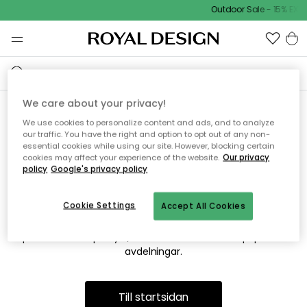
Outdoor Sale - 15% EXTR
We care about your privacy!
We use cookies to personalize content and ads, and to analyze
Vi hittar tyvärr inte sidan du
our traffic. You have the right and option to opt out of any non-
essential cookies while using our site. However, blocking certain
söker
cookies may affect your experience of the website.
Our privacy
policy
Google's privacy policy
Cookie Settings
Accept All Cookies
Detta kan bero på att sidan inte längre finns eller att den har
flyttats. Vi ber om ursäkt för besväret. I menyn ovan kan du
prova att söka på nytt, eller besöka en av våra populära
avdelningar.
Till startsidan