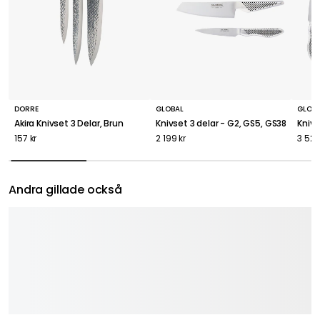
DORRE
GLOBAL
GLOB
Akira Knivset 3 Delar, Brun
Knivset 3 delar - G2, GS5, GS38
Knivs
157 kr
2 199 kr
3 528
Andra gillade också