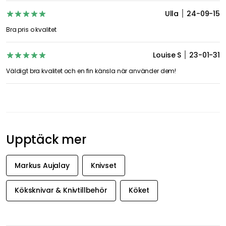
Ulla
24-09-15
Bra pris o kvalitet
Louise S
23-01-31
Väldigt bra kvalitet och en fin känsla när använder dem!
Upptäck mer
Markus Aujalay
Knivset
Köksknivar & Knivtillbehör
Köket
FÅ INSPIRATION &
ERBJUDANDEN FÖRST