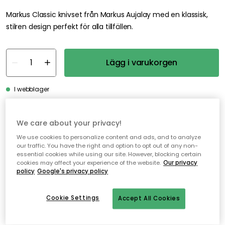
Markus Classic knivset från Markus Aujalay med en klassisk,
stilren design perfekt för alla tillfällen.
Lägg i varukorgen
I webblager
Fri frakt över 499 kr*
We care about your privacy!
Snabba och flexibla leveranser
We use cookies to personalize content and ads, and to analyze
our traffic. You have the right and option to opt out of any non-
Öppet köp i 30 dagar
essential cookies while using our site. However, blocking certain
cookies may affect your experience of the website.
Our privacy
policy
Google's privacy policy
Cookie Settings
Accept All Cookies