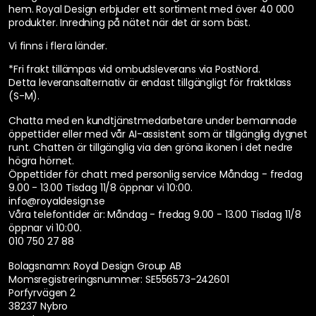
hem. Royal Design erbjuder ett sortiment med över 40 000
produkter. Inredning på nätet när det är som bäst.
Vi finns i flera länder
.
*Fri frakt tillämpas vid ombudsleverans via PostNord.
Detta leveransalternativ är endast tillgängligt för fraktklass
(S-M).
Chatta med en kundtjänstmedarbetare under bemannade
öppettider eller med vår AI-assistent som är tillgänglig dygnet
runt. Chatten är tillgänglig via den gröna ikonen i det nedre
högra hörnet.
Öppettider för chatt med personlig service
Måndag - fredag
9.00 - 13.00 Tisdag 11/8 öppnar vi 10:00.
info@royaldesign.se
Våra telefontider är:
Måndag - fredag 9.00 - 13.00 Tisdag 11/8
öppnar vi 10:00.
010 750 27 88
Bolagsnamn: Royal Design Group AB
Momsregistreringsnummer: SE556573-242601
Porfyrvägen 2
38237 Nybro