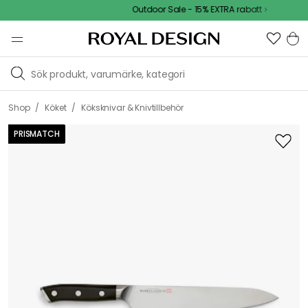
Outdoor Sale - 15% EXTRA rabatt
/
/
Shop
Köket
Köksknivar & Knivtillbehör
PRISMATCH