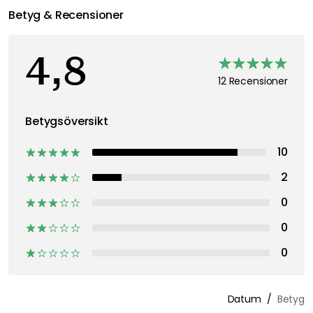
DORRE
HARDANGER
SABRE
Victoria Bestickset, 60 Delar
Fjord Bestickset, 24 Delar
Bistr
778 kr
1 265 kr
2 300 kr
2 071 
Inspireras av Royal Designs följare
Betyg & Recensioner