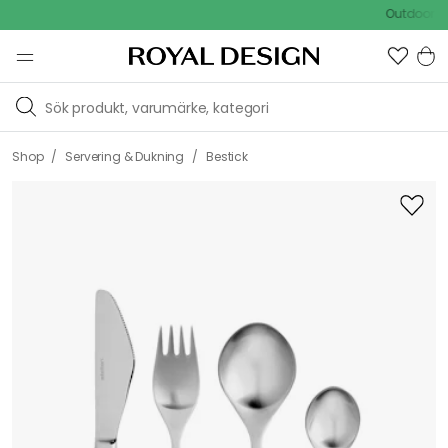
Outdoor Sale -
/
/
Shop
Servering & Dukning
Bestick