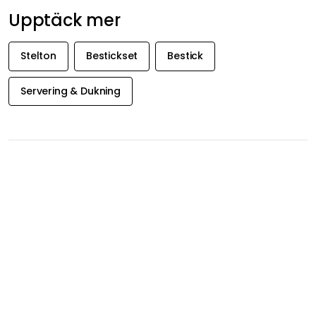
Visa originaltext
Recension översatt från norska.
Turid V
25-10-13
Visa originaltext
Recension översatt från norska.
Anna J
25-09-05
Visa originaltext
Recension översatt från tyska.
Visa fler recensioner
Upptäck mer