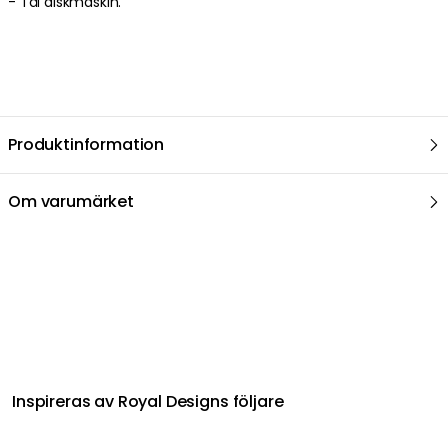
- Tål diskmaskin.
Produktinformation
Om varumärket
Relaterat i samma kategori