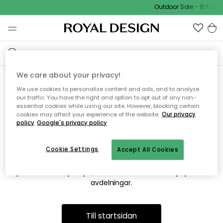
Outdoor Sale - 15% EXT
We care about your privacy!
We use cookies to personalize content and ads, and to analyze
Vi hittar tyvärr inte sidan du
our traffic. You have the right and option to opt out of any non-
essential cookies while using our site. However, blocking certain
söker
cookies may affect your experience of the website.
Our privacy
policy
Google's privacy policy
Cookie Settings
Accept All Cookies
Detta kan bero på att sidan inte längre finns eller att den har
flyttats. Vi ber om ursäkt för besväret. I menyn ovan kan du
prova att söka på nytt, eller besöka en av våra populära
avdelningar.
Till startsidan