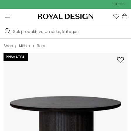
Outdoor Sale
/
/
Shop
Möbler
Bord
PRISMATCH