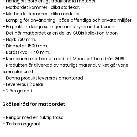
-
Handgjort
bord
enligt traditionella metoder
.
-
Matbordet kommer i olika storlekar.
-
Matbordet kommer i olika modeller.
-
Lämplig för användning i både offentliga och privata miljöer
.
-
En praktisk design som ger mer utrymme för benen
.
-
Det här matbordet är en del av GUBIs kollektion Moon.
-
Höjd: 730 mm.
-
Diameter: 1500 mm.
-
Bordsskiva: H:40 mm.
-
Kombinera matbordet med ett Moon soffbord från GUBI.
-
Produkten är tillverkad av naturligt material, vilket gör varje
exemplar unikt
.
-
Denna produkt levereras omonterad
.
-
Levereras i 2 delar.
-
2 års garanti.
Skötselråd för matbordet
-
Rengör med en fuktig trasa
.
-
Torkas noggrant
.