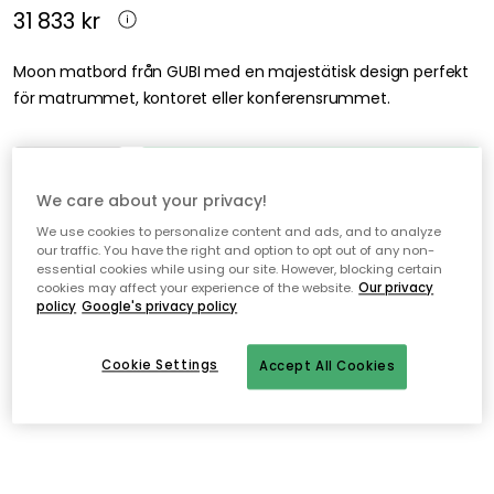
31 833 kr
Moon matbord från GUBI med en majestätisk design perfekt
för matrummet, kontoret eller konferensrummet.
Lägg i varukorgen
We care about your privacy!
We use cookies to personalize content and ads, and to analyze
Leveranstid: 2-3 veckor
our traffic. You have the right and option to opt out of any non-
essential cookies while using our site. However, blocking certain
cookies may affect your experience of the website.
Our privacy
Fri frakt över 499 kr*
policy
Google's privacy policy
Snabba och flexibla leveranser
Cookie Settings
Accept All Cookies
Öppet köp i 30 dagar