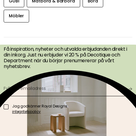
GUBI
Matbord & Barbord
Bord
Möbler
FÅ INSPIRATION &
ERBJUDANDEN FÖRST
Få inspiration, nyheter och utvalda erbjudanden direkt i
din inkorg. Just nu erbjuder vi 20 % på Decotique och
Department när du börjar prenumererar på vårt
nyhetsbrev.
Jag godkänner Royal Designs
integritetspolicy