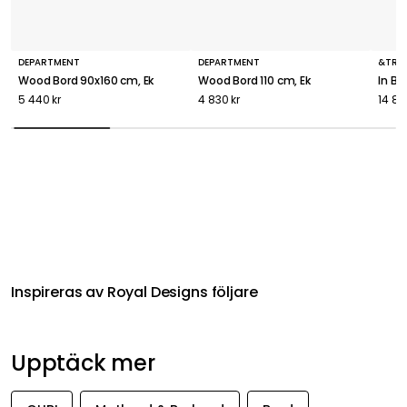
DEPARTMENT
DEPARTMENT
&TRA
Wood Bord 90x160 cm, Ek
Wood Bord 110 cm, Ek
In Be
5 440 kr
4 830 kr
14 86
Inspireras av Royal Designs följare
Upptäck mer