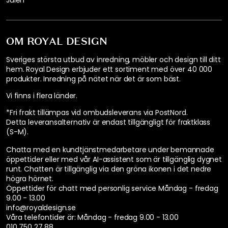
Julen
OM ROYAL DESIGN
Sveriges största utbud av inredning, möbler och design till ditt
hem. Royal Design erbjuder ett sortiment med över 40 000
produkter. Inredning på nätet när det är som bäst.
Vi finns i flera länder
.
*Fri frakt tillämpas vid ombudsleverans via PostNord.
Detta leveransalternativ är endast tillgängligt för fraktklass
(S-M).
Chatta med en kundtjänstmedarbetare under bemannade
öppettider eller med vår AI-assistent som är tillgänglig dygnet
runt. Chatten är tillgänglig via den gröna ikonen i det nedre
högra hörnet.
Öppettider för chatt med personlig service
Måndag - fredag
9.00 - 13.00
info@royaldesign.se
Våra telefontider är:
Måndag - fredag 9.00 - 13.00
010 750 27 88