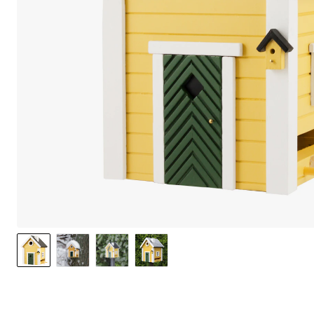
We use cookie
non-essential
website.
Our