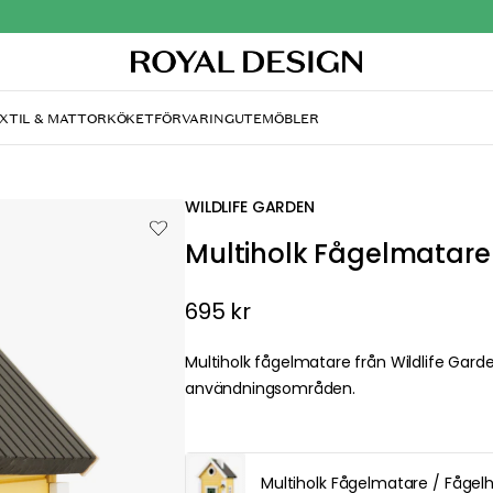
& MATTOR
KÖKET
FÖRVARING
UTEMÖBLER
WILDLIFE GARDEN
Multiholk Fågelmatare 
695 kr
Multiholk fågelmatare från Wildlife Garden med
användningsområden.
about your privacy!
Multiholk Fågelmatare / Fågelholk,