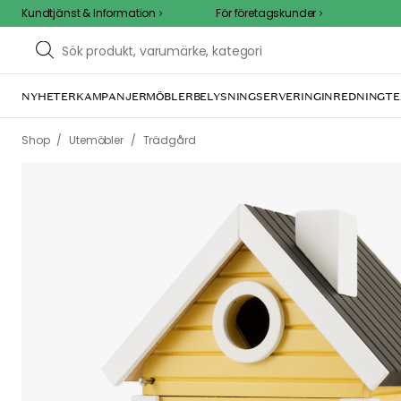
Kundtjänst & Information
För företagskunder
NYHETER
KAMPANJER
MÖBLER
BELYSNING
SERVERING
INREDNING
TEXTIL 
/
/
Shop
Utemöbler
Trädgård
We care 