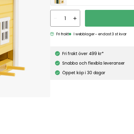
s to personalize content and ads, and to analyze our traffic. You have the right and option to
 cookies while using our site. However, blocking certain cookies may affect your experience 
 privacy policy
Google's privacy policy
Cookie Settings
Accept All Cookies
Fri frakt
I webblager – endast 3 st kvar
Fri frakt över 499 kr*
Snabba och flexibla leveranser
Öppet köp i 30 dagar