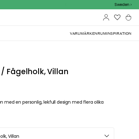
Outdoor Sale - 15% EXTRA rabatt med kod
Sweden
VARUMÄRKEN
RUM
INSPIRATION
/ Fågelholk, Villan
 en personlig, lekfull design med flera olika
 Villan