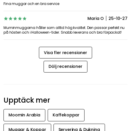
10
0
0
0
0
Datum
Betyg
Bettina
25-11-29
Visa originaltext
Recension översatt från tyska.
Siv B
25-10-31
Fina muggar och en bra service