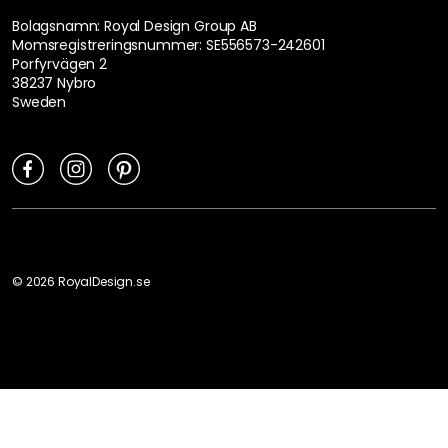
OM ROYAL DESIGN
Sveriges största utbud av inredning, möbler och design till ditt
hem. Royal Design erbjuder ett sortiment med över 40 000
produkter. Inredning på nätet när det är som bäst.
Vi finns i flera länder
.
*Fri frakt tillämpas vid ombudsleverans via PostNord.
Detta leveransalternativ är endast tillgängligt för fraktklass
(S-M).
Chatta med en kundtjänstmedarbetare under bemannade
öppettider eller med vår AI-assistent som är tillgänglig dygnet
runt. Chatten är tillgänglig via den gröna ikonen i det nedre
högra hörnet.
Öppettider för chatt med personlig service
Måndag - fredag
9.00 - 13.00
info@royaldesign.se
Våra telefontider är:
Måndag - fredag 9.00 - 13.00
010 750 27 88
Bolagsnamn: Royal Design Group AB