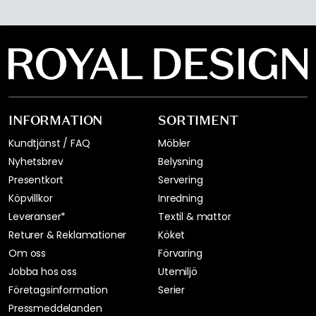
Tekoppar
Muminmuggar
FÅ INSPIRATION &
ERBJUDANDEN FÖRST
Få inspiration, nyheter och utvalda erbjudanden direkt i
din inkorg. Just nu erbjuder vi 20 % på Decotique och
Department när du börjar prenumererar på vårt
nyhetsbrev.
Jag godkänner Royal Designs
integritetspolicy