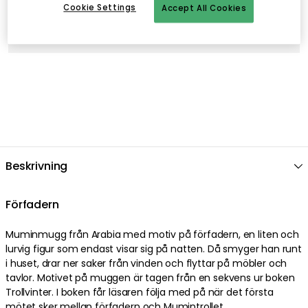
Cookie Settings
Accept All Cookies
Snabba och flexibla leveranser
Öppet köp i 30 dagar
Beskrivning
Förfadern
Muminmugg från Arabia med motiv på förfadern, en liten och
lurvig figur som endast visar sig på natten. Då smyger han runt
i huset, drar ner saker från vinden och flyttar på möbler och
tavlor. Motivet på muggen är tagen från en sekvens ur boken
Trollvinter. I boken får läsaren följa med på när det första
mötet sker mellan förfadern och Mumintrollet.