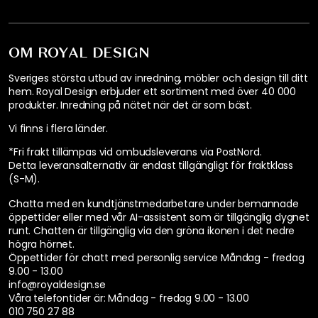
Cookie Policy
För företagskunder
Designers
Tillgänglighetsredogörelse
HÖGTIDER & SÄSONG
Alla hjärtans dag
Påsken
Utomhus
Mumin
Presenttips
Midsommar
Singles Day
Black Friday
Cyber Monday
Julen