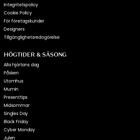
INFORMATION
SORTIMENT
Kundtjänst / FAQ
Möbler
Nyhetsbrev
Belysning
Presentkort
Servering
Köpvillkor
Inredning
Leveranser*
Textil & mattor
Returer & Reklamationer
Köket
Om oss
Förvaring
Jobba hos oss
Utemiljö
Företagsinformation
Serier
Pressmeddelanden
Integritetspolicy