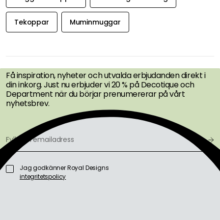
Maria O
25-10-27
Muminmuggarna håller som alltid hög kvalitet. Den passar perfekt nu
på hösten och i Halloween-tider. Snabb leverans och bra förpackat!
Visa fler recensioner
Dölj recensioner
Upptäck mer
Moomin Arabia
Kaffekoppar
Muggar & Koppar
Servering & Dukning