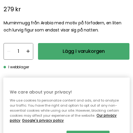
279 kr
Muminmugg från Arabia med motiv på förfadern, en liten
och lurvig figur som endast visar sig på natten.
Lägg i varukorgen
I webblager
Genomtänkta tillval
We care about your privacy!
MOOMIN ARABIA
We use cookies to personalize content and ads, and to analyze
Mumin Kanna 1 L, Förfadern
our traffic. You have the right and option to opt out of any non-
367 kr
essential cookies while using our site. However, blocking certain
cookies may affect your experience of the website.
Our privacy
policy
Google's privacy policy
Fri frakt över 499 kr*