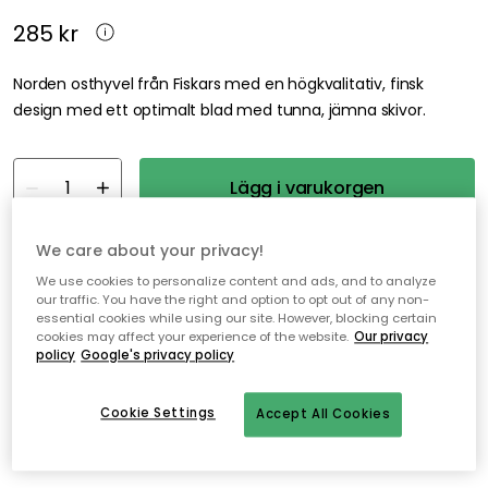
285 kr
Norden osthyvel från Fiskars med en högkvalitativ, finsk
design med ett optimalt blad med tunna, jämna skivor.
Lägg i varukorgen
I webblager
We care about your privacy!
We use cookies to personalize content and ads, and to analyze
our traffic. You have the right and option to opt out of any non-
Fri frakt över 499 kr*
essential cookies while using our site. However, blocking certain
cookies may affect your experience of the website.
Our privacy
Snabba och flexibla leveranser
policy
Google's privacy policy
Öppet köp i 30 dagar
Cookie Settings
Accept All Cookies