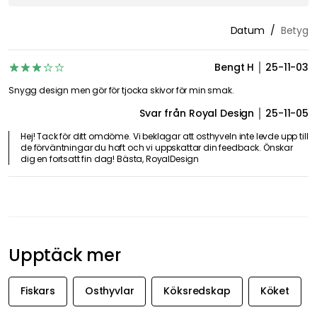
Betyg & Recensioner
3
1 Recension
Betygsöversikt
0
0
1
0
0