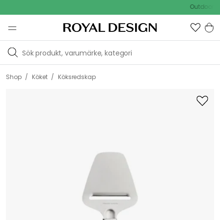
Outdoor Sale -
/
/
Shop
Köket
Köksredskap