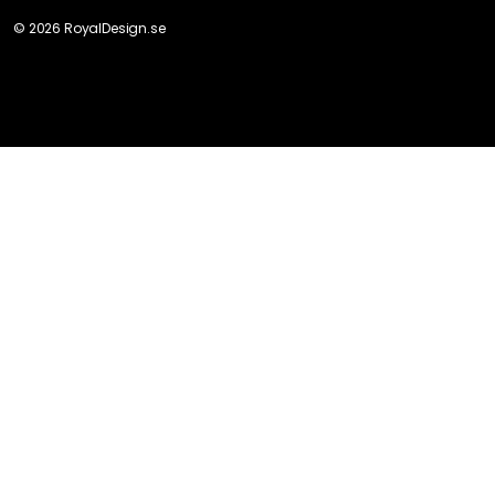
©
2026
RoyalDesign.se