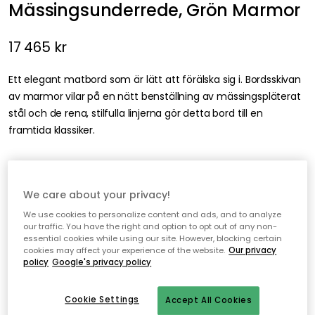
Mässingsunderrede, Grön Marmor
17 465 kr
Ett elegant matbord som är lätt att förälska sig i. Bordsskivan
av marmor vilar på en nätt benställning av mässingspläterat
stål och de rena, stilfulla linjerna gör detta bord till en
framtida klassiker.
O Matbord 80 cm, Mässingsunderrede, Grön Marmor
We care about your privacy!
We use cookies to personalize content and ads, and to analyze
our traffic. You have the right and option to opt out of any non-
Lägg i varukorgen
essential cookies while using our site. However, blocking certain
cookies may affect your experience of the website.
Our privacy
policy
Google's privacy policy
Fri frakt
Leveranstid: 3-4 veckor
Cookie Settings
Accept All Cookies