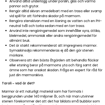
Använd alltid underlägg under porslin, glas och varma
pannor och grytor.
Rengör alltid skivan omedelbart med en trasa eller svamp
vid spill för att förhindra skador på marmorn.
Rengöra stenskivan med en lösning av vatten och en PH-
neutral tvål och torka sedan med en torr trasa.
Använd inte rengöringsmedel som innehåller syra, ättika,
blekmedel, ammoniak eller andra rengöringsmedel för
allmänt bruk.
Det är starkt rekommenderat att impregnera marmor.
Symaskinsolja rekommenderas ej då den gör stenen
mörkare.
Observera att den bästa åtgärden att behandla fläckar
eller etsning beror på marmorns yta och färg samt det
ämne som har orsakat skadan. Fråga en expert för råd för
just din marmorskiva.
Taroli – vad är det?
Marmor är ett naturligt material som har formats i
berggrunden under 140 miljoner år, och när man utvinner
stenen förekommer det att det har bildats små bubblor som