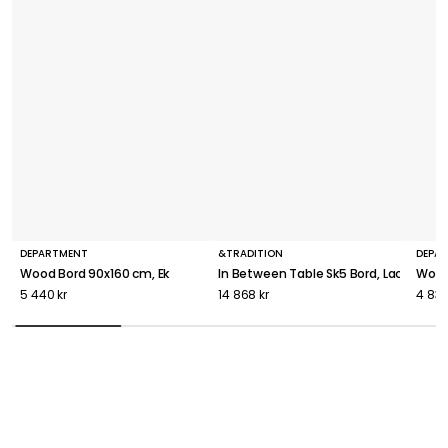
DEPARTMENT
&TRADITION
DEPA
Wood Bord 90x160 cm, Ek
In Between Table Sk5 Bord, Lackad Ek
Wood 
5 440 kr
14 868 kr
4 830