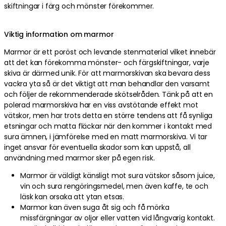
skiftningar i färg och mönster förekommer.
Viktig information om marmor
Marmor är ett poröst och levande stenmaterial vilket innebär
att det kan förekomma mönster- och färgskiftningar, varje
skiva är därmed unik. För att marmorskivan ska bevara dess
vackra yta så är det viktigt att man behandlar den varsamt
och följer de rekommenderade skötselråden. Tänk på att en
polerad marmorskiva har en viss avstötande effekt mot
vätskor, men har trots detta en större tendens att få synliga
etsningar och matta fläckar när den kommer i kontakt med
sura ämnen, i jämförelse med en matt marmorskiva. Vi tar
inget ansvar för eventuella skador som kan uppstå, all
användning med marmor sker på egen risk.
Marmor är väldigt känsligt mot sura vätskor såsom juice,
vin och sura rengöringsmedel, men även kaffe, te och
läsk kan orsaka att ytan etsas.
Marmor kan även suga åt sig och få mörka
missfärgningar av oljor eller vatten vid långvarig kontakt.