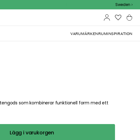
Outdoor Sale - 15% EXTRA rabatt med kod
Sweden
VARUMÄRKEN
RUM
INSPIRATION
t stengods som kombinerar funktionell form med ett
Lägg i varukorgen