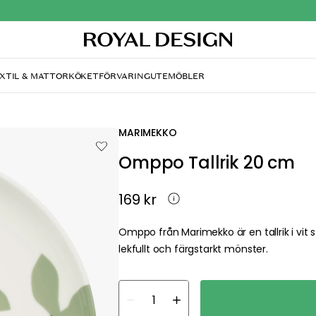
XTIL & MATTOR
KÖKET
FÖRVARING
UTEMÖBLER
MARIMEKKO
Omppo Tallrik 20 cm
169 kr
Omppo från Marimekko är en tallrik i vi
lekfullt och färgstarkt mönster.