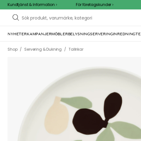
Kundtjänst & Information
För företagskunder
NYHETER
KAMPANJER
MÖBLER
BELYSNING
SERVERING
INREDNING
TE
/
/
Shop
Servering & Dukning
Tallrikar