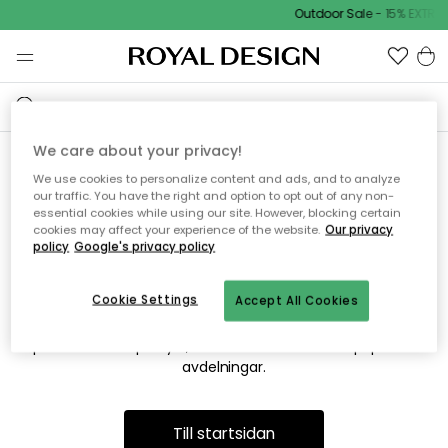
Outdoor Sale - 15% EXTRA 
We care about your privacy!
We use cookies to personalize content and ads, and to analyze
Vi hittar tyvärr inte sidan du
our traffic. You have the right and option to opt out of any non-
essential cookies while using our site. However, blocking certain
söker
cookies may affect your experience of the website.
Our privacy
policy
Google's privacy policy
Cookie Settings
Accept All Cookies
Detta kan bero på att sidan inte längre finns eller att den har
flyttats. Vi ber om ursäkt för besväret. I menyn ovan kan du
prova att söka på nytt, eller besöka en av våra populära
avdelningar.
Till startsidan