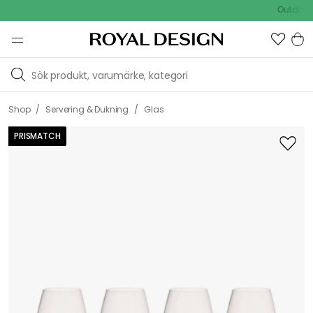
Outdoor Sale
/
/
Shop
Servering & Dukning
Glas
PRISMATCH