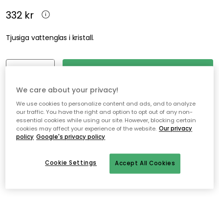
332 kr
Tjusiga vattenglas i kristall.
Lägg i varukorgen
We care about your privacy!
I webblager
We use cookies to personalize content and ads, and to analyze
our traffic. You have the right and option to opt out of any non-
essential cookies while using our site. However, blocking certain
cookies may affect your experience of the website.
Our privacy
Fri frakt över 499 kr*
policy
Google's privacy policy
Snabba och flexibla leveranser
Öppet köp i 30 dagar
Cookie Settings
Accept All Cookies