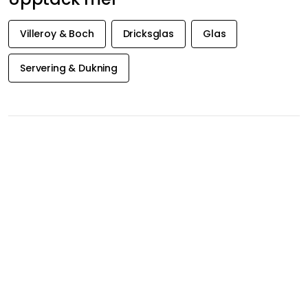
Datum
Betyg
Agneta
26-05-27
Kristina
26-04-22
Jörgen E
26-03-20
Visa fler recensioner
Upptäck mer