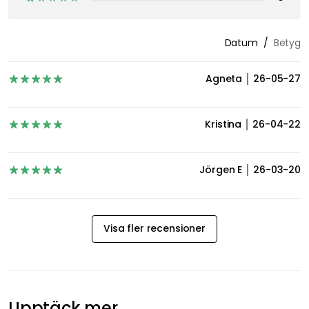
Inspireras av Royal Designs följare
Betyg & Recensioner
4,7
20 Recensioner
Betygsöversikt
16
2
1
1
0