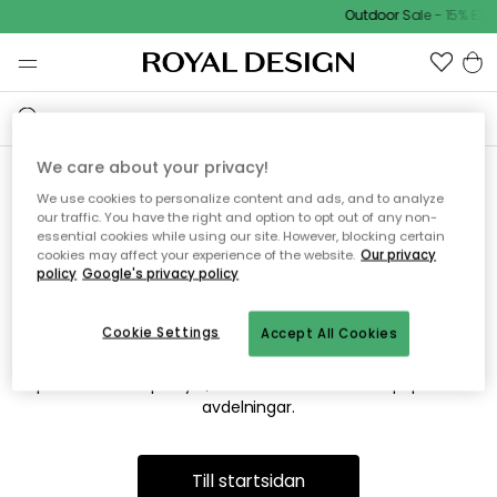
Outdoor Sale - 15% EXT
We care about your privacy!
We use cookies to personalize content and ads, and to analyze
Vi hittar tyvärr inte sidan du
our traffic. You have the right and option to opt out of any non-
essential cookies while using our site. However, blocking certain
söker
cookies may affect your experience of the website.
Our privacy
policy
Google's privacy policy
Cookie Settings
Accept All Cookies
Detta kan bero på att sidan inte längre finns eller att den har
flyttats. Vi ber om ursäkt för besväret. I menyn ovan kan du
prova att söka på nytt, eller besöka en av våra populära
avdelningar.
Till startsidan